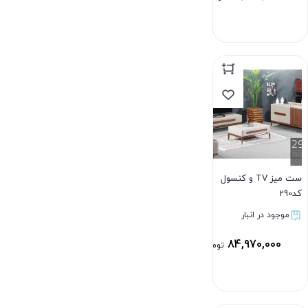
بستن
ست میز TV و کنسول
کد290
موجود در انبار
84,970,000
تومان
بستن