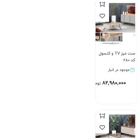
ست میز TV و کنسول
کد 280
موجود در انبار
82,980,000
تومان
بستن