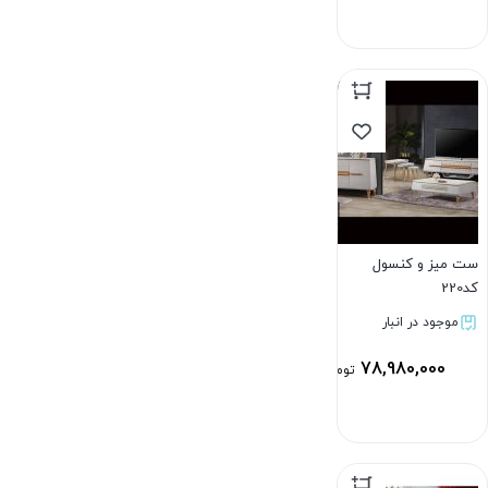
بستن
ست میز و کنسول
کد220
موجود در انبار
78,980,000
تومان
بستن