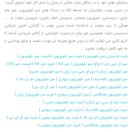
سفارش های خود را در حداقل زمان ممکن در منزل یا محل کار خود تحویل گیرند.
در مدرن چوب مشتریان به صدها کالا در دسته های میز تلویزیون، میز جلو
مبلی، میزعسلی، سرویس مبلمان، سرویس ناهار خوری، سرویس خواب و …،
همگی از برند معتبر و شناخته شده مدرن چوب با گارانتی اصلی شرکتی
دسترسی دارند. همچنین هر زمان در صورت نارضایتی از کالای خریداری شده، تا
7روز کاری می توانید کالا را بدون هیچ هزینه ای عودت دهید و مبلغ پرداختی را
به طور کامل دریافت نمایید.
خرید اینترنتی میز تلویزیون
|
خرید میز تلویزیون
|
قیمت میز تلویزیون
|
میز ال سی دی
|
حراج میز تلویزیون
|
میز lcd
|
خرید میز lcd
|
قیمت میز lcd
|
میز تلویزیون ارزان
|
میز ال سی دی ارزان
|
میز تلویزیون مدرن
|
میز تلویزیون کلاسیک
|
میز تلویزیون دیواری
|
میز تلویزیون ام دی اف
|
میز تلویزیون چوبی
|
مدل میز تلویزیون جدید
|
میز ال ای دی
|
میز تلویزیون هایگلاس
|
میز تلویزیون دیواری
|
خرید میز تلویزیون ارزان
|
خرید میز ال سی دی ارزان
|
خرید میز تلویزیون مدرن
|
خرید میز تلویزیون کلاسیک
|
خرید میز تلویزیون دیواری
|
خرید میز تلویزیون ام دی اف
|
خرید میز تلویزیون چوبی
|
خرید میز ال ای دی
|
خرید میز تلویزیون هایگلاس
|
خرید میز تلویزیون دیواری
|