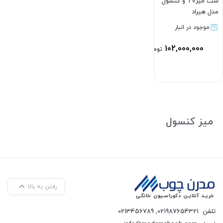
ست میزTV و کنسول
مدل هیراد
موجود در انبار
102,000,000
تومان
بستن
میز کنسول
رفتن به بالا
تلفن
021987654321
,
0213456789