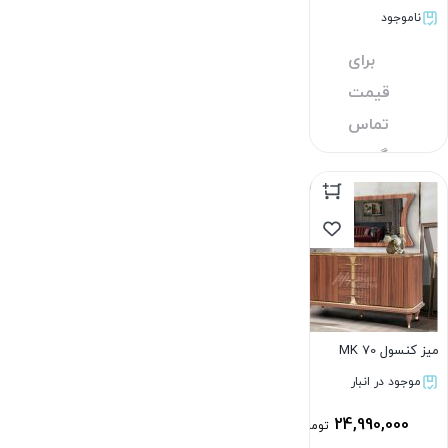
ناموجود
برای
قیمت
تماس
بگیرید
بستن
میز کنسول MK 70
موجود در انبار
24,990,000
تومان