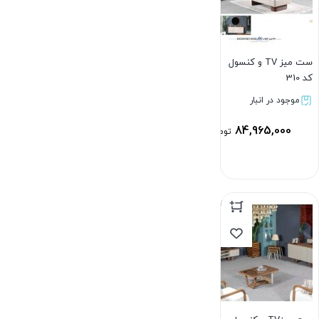
ست میز TV و کنسول
کد 310
موجود در انبار
84,965,000
تومان
بستن