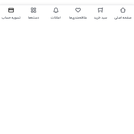
صفحه اصلی
سبد خرید
علاقه‌مندی‌ها
اعلانات
دسته‌ها
تسویه حساب
پشتیبانی آنلاین
در زیر می‌توانید پاسخ سوالات خود را بیابید. در غیر این صورت از ما
بپرسید، ما همیشه به سوالات شما پاسخ خواهیم داد.
چگونه می‌توانم یک پروفایل ایجاد کنم؟
پاسخ سوالات خود را پیدا نکردید؟
رفتن به بالا
اینجا کلیک کنید
تلفن
021987654321
,
0213456789
ایمیل
info@modernchoob.com
ما 24 ساعته 7 روز هفته پاسخگوی شما هستیم.