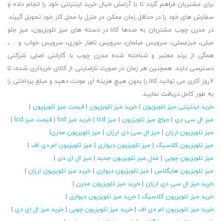
برای مشتریان فراهم گردد تا با آرامش خیال خرید اینترنتی خود را انجام داده و
سفارش های خود را در حداقل زمان ممکن در منزل یا محل کار خود تحویل گیرند.
در مدرن چوب مشتریان به صدها کالا در دسته های میز تلویزیون، میز جلو
مبلی، میزعسلی، سرویس مبلمان، سرویس ناهار خوری، سرویس خواب و …،
همگی از برند معتبر و شناخته شده مدرن چوب با گارانتی اصلی شرکتی
دسترسی دارند. همچنین هر زمان در صورت نارضایتی از کالای خریداری شده، تا
7روز کاری می توانید کالا را بدون هیچ هزینه ای عودت دهید و مبلغ پرداختی را
به طور کامل دریافت نمایید.
خرید اینترنتی میز تلویزیون
|
خرید میز تلویزیون
|
قیمت میز تلویزیون
|
میز ال سی دی
|
حراج میز تلویزیون
|
میز lcd
|
خرید میز lcd
|
قیمت میز lcd
|
میز تلویزیون ارزان
|
میز ال سی دی ارزان
|
میز تلویزیون مدرن
|
میز تلویزیون کلاسیک
|
میز تلویزیون دیواری
|
میز تلویزیون ام دی اف
|
میز تلویزیون چوبی
|
مدل میز تلویزیون جدید
|
میز ال ای دی
|
میز تلویزیون هایگلاس
|
میز تلویزیون دیواری
|
خرید میز تلویزیون ارزان
|
خرید میز ال سی دی ارزان
|
خرید میز تلویزیون مدرن
|
خرید میز تلویزیون کلاسیک
|
خرید میز تلویزیون دیواری
|
خرید میز تلویزیون ام دی اف
|
خرید میز تلویزیون چوبی
|
خرید میز ال ای دی
|