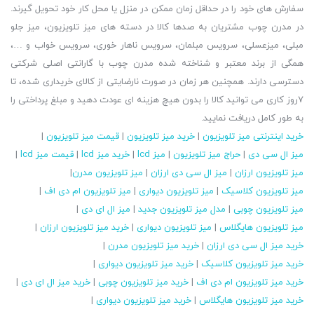
سفارش های خود را در حداقل زمان ممکن در منزل یا محل کار خود تحویل گیرند.
در مدرن چوب مشتریان به صدها کالا در دسته های میز تلویزیون، میز جلو
مبلی، میزعسلی، سرویس مبلمان، سرویس ناهار خوری، سرویس خواب و …،
همگی از برند معتبر و شناخته شده مدرن چوب با گارانتی اصلی شرکتی
دسترسی دارند. همچنین هر زمان در صورت نارضایتی از کالای خریداری شده، تا
7روز کاری می توانید کالا را بدون هیچ هزینه ای عودت دهید و مبلغ پرداختی را
به طور کامل دریافت نمایید.
خرید اینترنتی میز تلویزیون
|
خرید میز تلویزیون
|
قیمت میز تلویزیون
|
میز ال سی دی
|
حراج میز تلویزیون
|
میز lcd
|
خرید میز lcd
|
قیمت میز lcd
|
میز تلویزیون ارزان
|
میز ال سی دی ارزان
|
میز تلویزیون مدرن
|
میز تلویزیون کلاسیک
|
میز تلویزیون دیواری
|
میز تلویزیون ام دی اف
|
میز تلویزیون چوبی
|
مدل میز تلویزیون جدید
|
میز ال ای دی
|
میز تلویزیون هایگلاس
|
میز تلویزیون دیواری
|
خرید میز تلویزیون ارزان
|
خرید میز ال سی دی ارزان
|
خرید میز تلویزیون مدرن
|
خرید میز تلویزیون کلاسیک
|
خرید میز تلویزیون دیواری
|
خرید میز تلویزیون ام دی اف
|
خرید میز تلویزیون چوبی
|
خرید میز ال ای دی
|
خرید میز تلویزیون هایگلاس
|
خرید میز تلویزیون دیواری
|