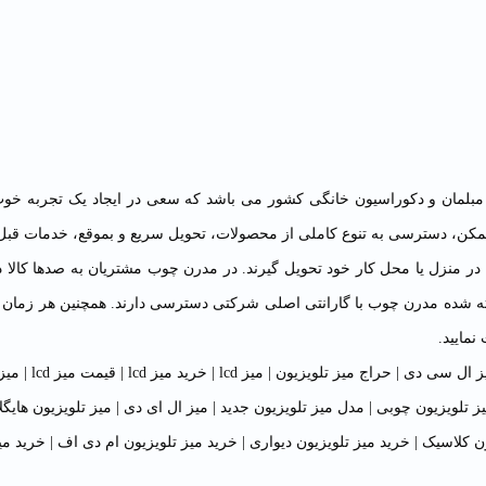
مبلمان
و دکوراسیون خانگی کشور می باشد که سعی در ایجاد یک تجربه خوب از
ن، دسترسی به تنوع کاملی از محصولات، تحویل سریع و بموقع، خدمات قبل 
 در منزل یا محل کار خود تحویل گیرند. در مدرن چوب مشتریان به صدها کالا
نمایید.
ز ال سی دی
|
حراج میز تلویزیون
|
میز lcd
|
خرید میز lcd
|
قیمت میز lcd
|
میز
ز تلویزیون چوبی
|
مدل میز تلویزیون جدید
|
میز ال ای دی
|
میز تلویزیون هایگ
ون کلاسیک
|
خرید میز تلویزیون دیواری
|
خرید میز تلویزیون ام دی اف
|
خرید می