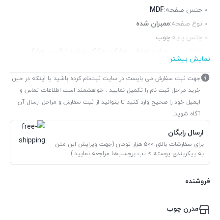
جنس صفحه:
MDF
نوع صفحه:
ممبران شده
جنس پایه:
چوب
انتخاب
سفید صدفی, مشکی, مشکی سفید ترکیبی, مشکی
نمایش بیشتر
رنگ:
والیس
کشو:
دارد
جهت ثبت سفارش می بایست در سایت ثبت‌نام کرده باشید یا اینکه در حین
خرید مراحل ثبت نام را تکمیل نمایید . خواهشمند است اطلاعات تماس و
تعداد کشو:
3 عدد
ایمیل خود را صحیح وارد کنید تا بتوانید از ثبت سفارش و مراحل ارسال آن
جنس قالب:
MDF
آگاه شوید.
ارسال رایگان
برای سفارشات بالای 500 هزار تومان (جهت ویرایش این متن
به پیکربندی پوسته > تب برچسب‌ها مراجعه نمایید.)
فروشنده
مدرن چوب