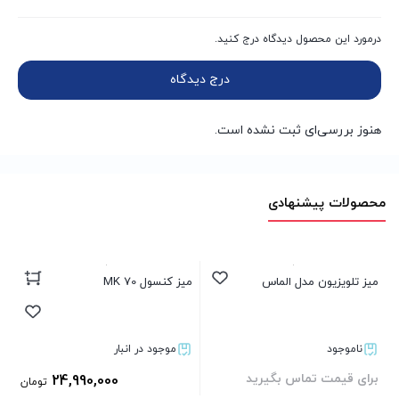
والیس
درمورد این محصول دیدگاه درج کنید.
کشو
دارد
درج دیدگاه
تعداد کشو
3 عدد
هنوز بررسی‌ای ثبت نشده است.
جنس قالب
MDF
محصولات پیشنهادی
میز تلویزیون مدل الماس
میز کنسول MK 70
مب
ناموجود
موجود در انبار
برای قیمت تماس بگیرید
24,990,000
تومان