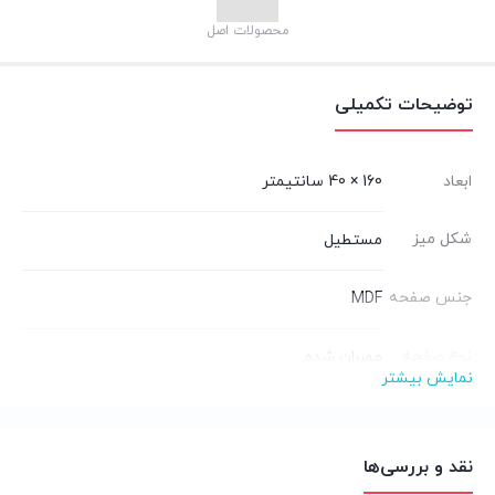
محصولات اصل
توضیحات تکمیلی
ابعاد
160 × 40 سانتیمتر
شکل میز
مستطیل
جنس صفحه
MDF
نوع صفحه
ممبران شده
نمایش بیشتر
جنس پایه
چوب
نقد و بررسی‌ها
سفید صدفی, مشکی, مشکی سفید ترکیبی, مشکی
انتخاب رنگ