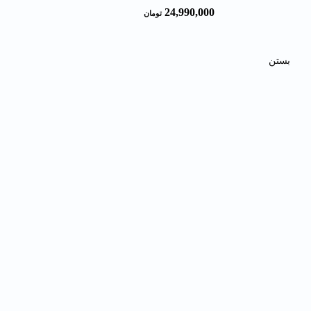
24,990,000
تومان
بستن