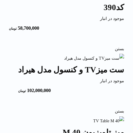
کد390
موجود در انبار
58,700,000
تومان
بستن
ست میزTV و کنسول مدل هیراد
موجود در انبار
102,000,000
تومان
بستن
میز تلویزیون M 40