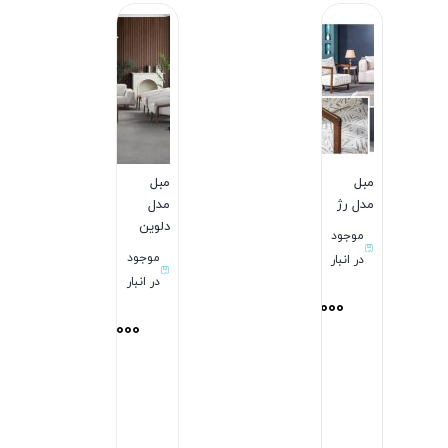
مبل
مبل
مدل رژ
مدل
دلوین
موجود
موجود
در انبار
در انبار
177,900,000
تومان
175,900,000
تومان