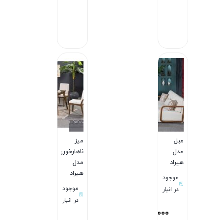
بستن
بستن
مبل
میز
مدل
ناهارخوری
هیراد
مدل
هیراد
موجود
موجود
در انبار
در انبار
179,000,000
تومان