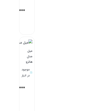
58,700,000
توم
بستن
مبل
مدل
هانزو
موجود
در انبار
165,900,000
توم