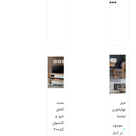
123,500,000
تومان
بستن
بستن
میز
ست
نهارخوری
کامل
نیلسا
میز و
کنسول
موجود
کد200
در انبار