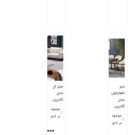
بستن
بستن
میز
مبل ال
ناهارخوری
مدل
مدل
کاترین
کاترین
موجود
موجود
در انبار
در انبار
189,700,000
تومان