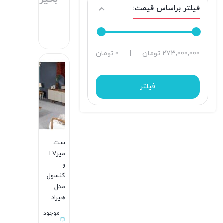
فیلتر براساس قیمت:
مبل کلاسیک
مبل کمجا
حداقل
حداکثر
273,000,000 تومان
|
0 تومان
میز
قیمت
قیمت
بستن
میز تلویزیون
فیلتر
میز کنسول
ست
میزTV
و
کنسول
مدل
هیراد
موجود