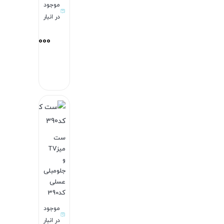
موجود
در انبار
84,965,000
توم
بستن
ست
میزTV
و
جلومبلی
عسلی
کد390
موجود
در انبار