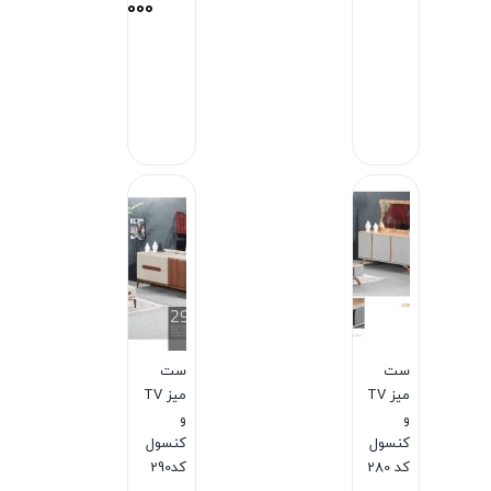
93,000,000
تومان
ان
بستن
بستن
ست
ست
میز TV
میز TV
و
و
کنسول
کنسول
کد 280
کد290