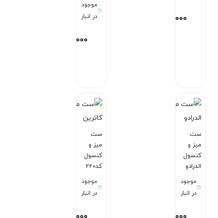
موجود
در انبار
92,870,000
تومان
79,980,000
تومان
بستن
بستن
ست
ست
میز و
میز و
کنسول
کنسول
الدرادو
کد220
موجود
موجود
در انبار
در انبار
78,980,000
101,500,000
تومان
تومان