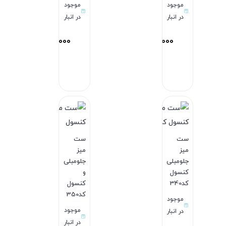
موجود
موجود
در انبار
در انبار
84,970,000
82,980,000
ان
تومان
تومان
بستن
بستن
ست
ست
میز
میز
جلومبلی
جلومبلی
کنسول
و
کد340
کنسول
کد350
موجود
موجود
در انبار
در انبار