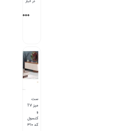
در انبار
102,000,000
توم
بستن
ست
میز TV
و
کنسول
کد 310