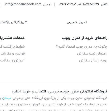
تلفن
021987654321
,
0213456789
ایمیل
info@modernchoob.com
تحویل اکسپرس
7 روز گارانتی بازگشت وجه
راهنمای خرید از مدرن چوب
خدمات مشتریا
چگونه به مدرن چوب اعتماد کنیم؟
شرایط بازگشت کال
راهنمای ثبت سفارش
قوانین و مقررات
رویه ارسال سفارش
آموزش و مقالات
خرید میز تلویزیون 
فروشگاه اینترنتی مدرن چوب، بررسی، انتخاب و خرید آنلاین
فروشگاه اینترنتی مدرن چوب یکی از بزرگترین فروشگاه های اینترنتی
مبلمان
و 
چوب با دارا بودن بیش ا
سعی در ایجاد یک تجربه خوب از خرید آنلاین برای کاربران و مشتریان خود دارد.
مزیت های ممکن شامل خرید با بهترین قیمت ممکن، دسترسی به تنوع کاملی از 