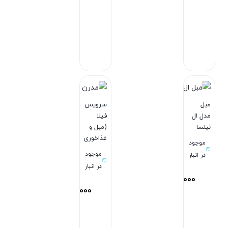
بستن
بستن
مبل
سرویس
مدل ال
فیلا
نیلسا
(مبل و
غذاخوری)
موجود
موجود
در انبار
در انبار
154,970,000
تومان
273,000,000
تومان